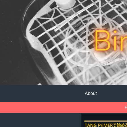
Bi
About
F