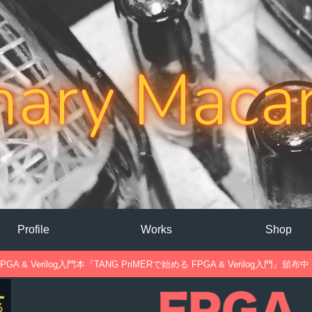
nary Maca
Profile
Works
Shop
PGA & Verilog入門本『TANG PriMERで始める FPGA & Verilog入門』頒布