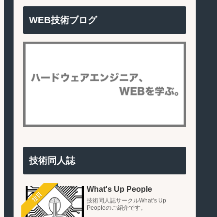
WEB技術ブログ
技術同人誌
What's Up People
注目
技術同人誌サークルWhat’s Up
Peopleのご紹介です。