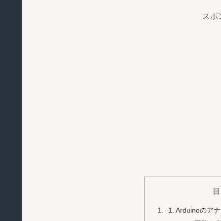
スポ
目
1. Arduin