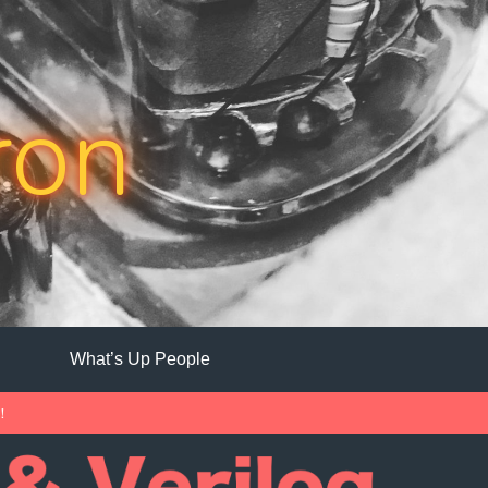
ron
What’s Up People
中！