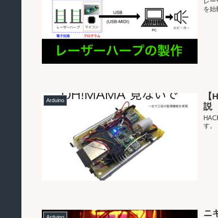
レー
を始
【H
Arduino
説
HA
す。
ニキ
Arduino