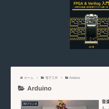
ホーム
電子工作
Arduino
Arduino
音
3Dプリンタ
え、