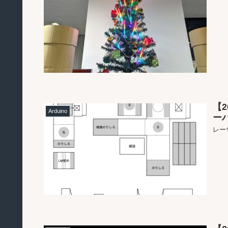
【
Arduino
ー
レー