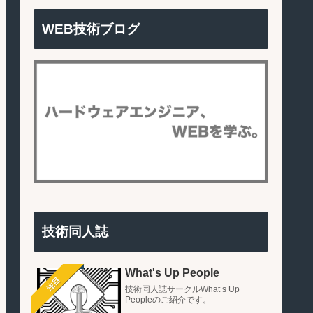
WEB技術ブログ
技術同人誌
What's Up People
注目
技術同人誌サークルWhat’s Up
Peopleのご紹介です。