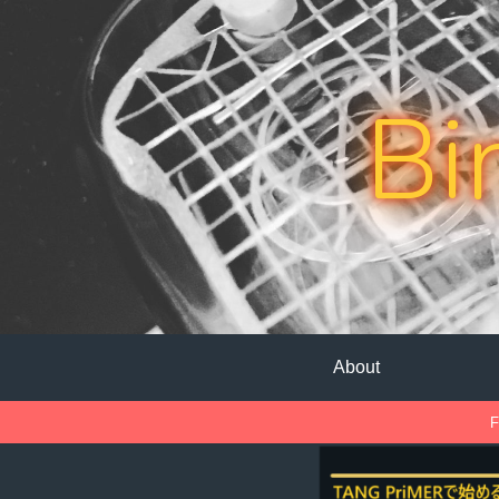
Bi
About
F