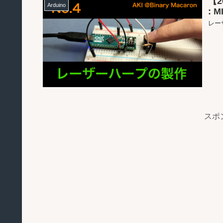
【2
Arduino
: 
レー
スポ