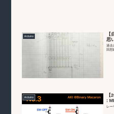
【
Arduino
思
過去
回想
【2
Arduino
: 
レー