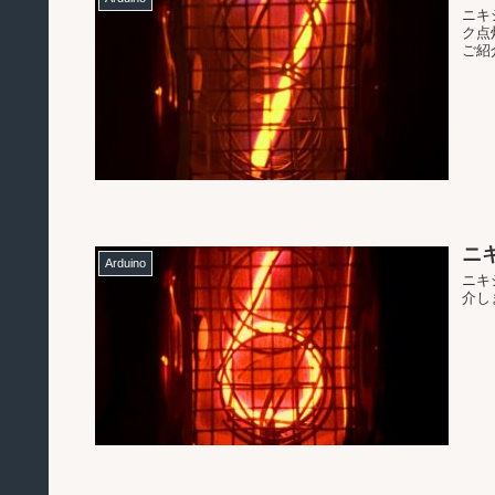
ニキ
ク点
ご紹
ニキ
Arduino
ニキ
介し