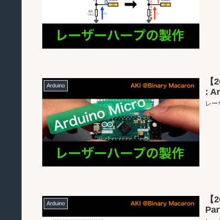
【2
Arduino
: 
レー
【
Arduino
Pa