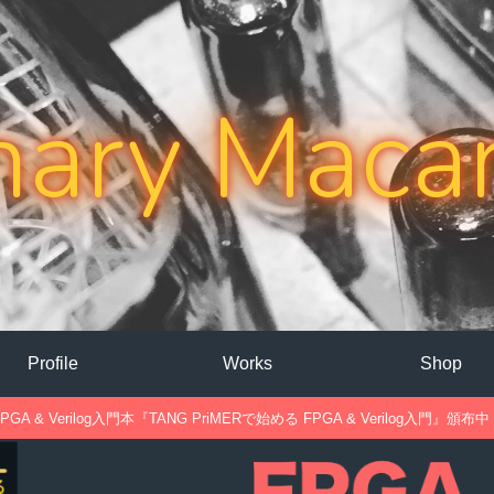
nary Maca
Profile
Works
Shop
PGA & Verilog入門本『TANG PriMERで始める FPGA & Verilog入門』頒布