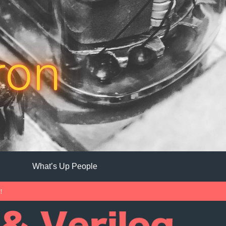
ron
What’s Up People
中！