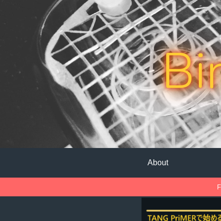
Bi
About
F