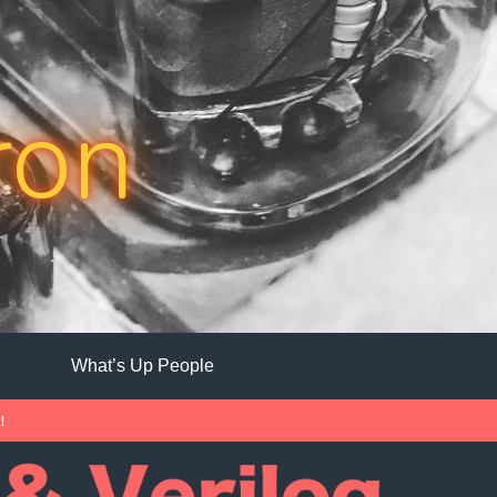
ron
What’s Up People
中！