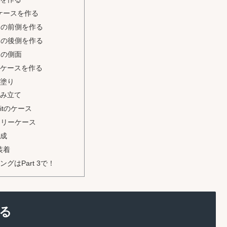
itのケースを作る
スの前側を作る
スの後側を作る
スの側面
ケースを作る
塗り
み立て
:bitのケース
テリーケース
成
の装着
グはPart 3で！
る