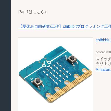
Part 1はこちら↓
【夏休み自由研究/工作】chibi:bitプログラミング工作
chibi:bit
posted wi
スイッ
売り上げラ
Amazo