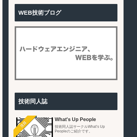
WEB技術ブログ
技術同人誌
What's Up People
注目
技術同人誌サークルWhat’s Up
Peopleのご紹介です。