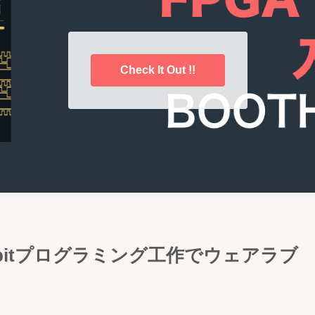
Check It Out !!
i:bitプログラミング工作でウェアラブ