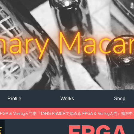
nary Maca
Profile
Works
Shop
PGA & Verilog入門本『TANG PriMERで始める FPGA & Verilog入門』頒布