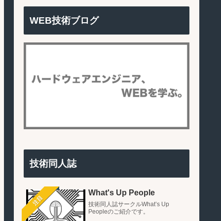
WEB技術ブログ
技術同人誌
What's Up People
注目
技術同人誌サークルWhat’s Up
Peopleのご紹介です。