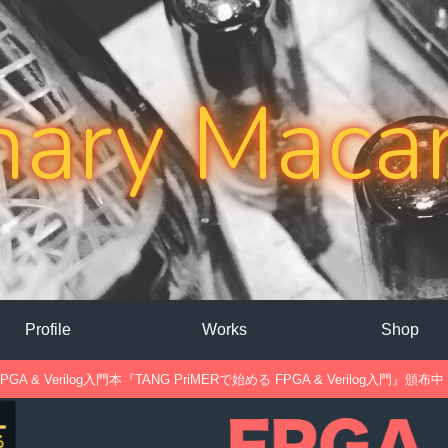
nary Maca
Profile
Works
Shop
PGA & Verilog入門本『TANG PriMERで始める FPGA & Verilog入門』頒布