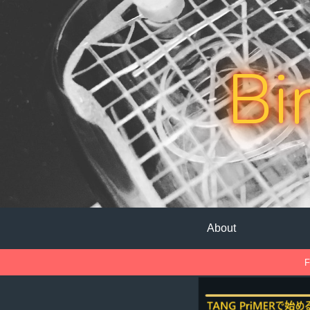
Bi
About
F