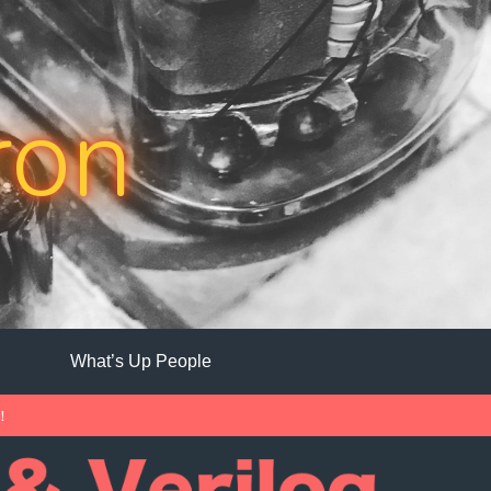
ron
What’s Up People
中！