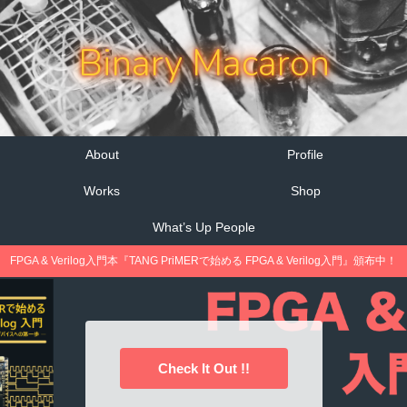
Binary Macaron
About
Profile
Works
Shop
What’s Up People
FPGA & Verilog入門本『TANG PriMERで始める FPGA & Verilog入門』頒布中！
Check It Out !!