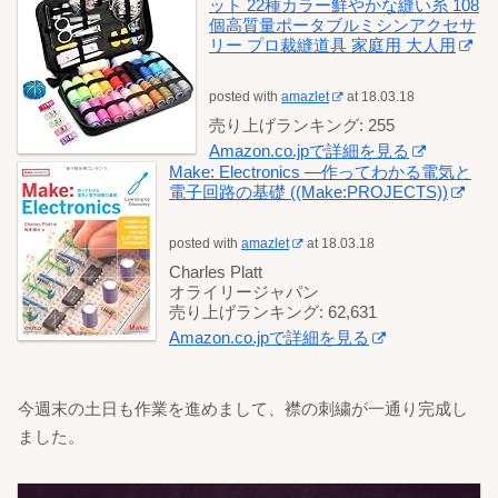
ット 22種カラー鮮やかな縫い糸 108
個高質量ポータブルミシンアクセサ
リー プロ裁縫道具 家庭用 大人用
posted with
amazlet
at 18.03.18
売り上げランキング: 255
Amazon.co.jpで詳細を見る
Make: Electronics ―作ってわかる電気と
電子回路の基礎 ((Make:PROJECTS))
posted with
amazlet
at 18.03.18
Charles Platt
オライリージャパン
売り上げランキング: 62,631
Amazon.co.jpで詳細を見る
今週末の土日も作業を進めまして、襟の刺繍が一通り完成し
ました。