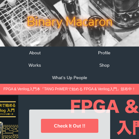
Binary Macaron
About
Profile
Works
Shop
What’s Up People
FPGA & Verilog入門本『TANG PriMERで始める FPGA & Verilog入門』頒布中！
Check It Out !!