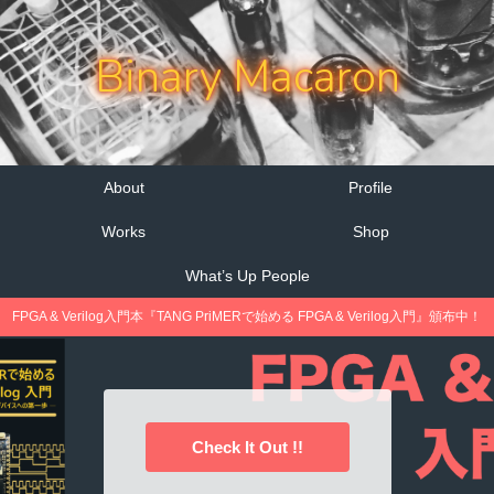
Binary Macaron
About
Profile
Works
Shop
What’s Up People
FPGA & Verilog入門本『TANG PriMERで始める FPGA & Verilog入門』頒布中！
Check It Out !!