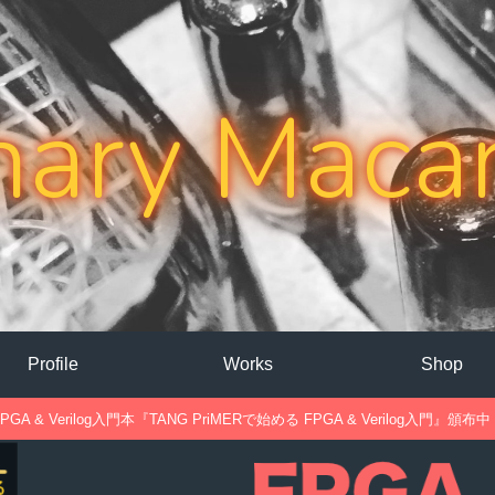
nary Maca
Profile
Works
Shop
PGA & Verilog入門本『TANG PriMERで始める FPGA & Verilog入門』頒布