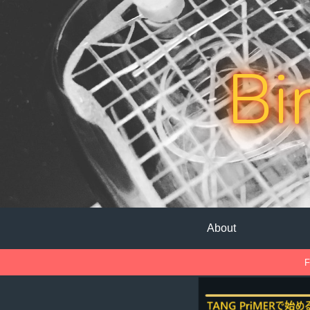
Bi
About
F