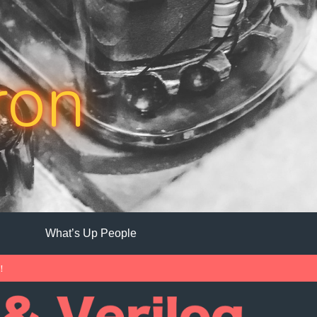
ron
What’s Up People
中！