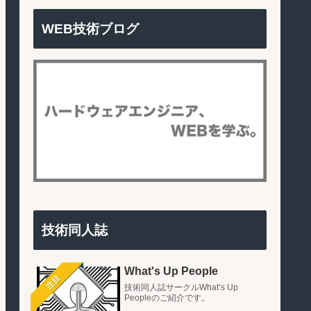
WEB技術ブログ
技術同人誌
What's Up People
注目
技術同人誌サークルWhat’s Up
Peopleのご紹介です。