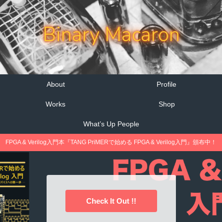
Binary Macaron
About
Profile
Works
Shop
What’s Up People
FPGA & Verilog入門本『TANG PriMERで始める FPGA & Verilog入門』頒布中！
Check It Out !!